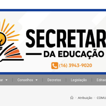
ar
Conselhos
Decretos
Legislação
Editai
>
Atribuição
>
COMUN