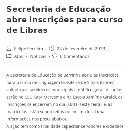
𝗦𝗲𝗰𝗿𝗲𝘁𝗮𝗿𝗶𝗮 𝗱𝗲 𝗘𝗱𝘂𝗰𝗮𝗰̧𝗮̃𝗼
𝗮𝗯𝗿𝗲 𝗶𝗻𝘀𝗰𝗿𝗶𝗰̧𝗼̃𝗲𝘀 𝗽𝗮𝗿𝗮 𝗰𝘂𝗿𝘀𝗼
𝗱𝗲 𝗟𝗶𝗯𝗿𝗮𝘀
Felipe Ferreira
24 de fevereiro de 2023
Atos
/
Notícias
0 Comentários
A Secretaria de Educação de Barrinha abriu as inscrições
para o curso de Linguagem Brasileira de Sinais (Libras)
voltado aos servidores municipais e público geral. As aulas
serão no CEC Kaor Maryama e na Escola Armínio Giraldi, as
inscrições se encerram no dia 03/03 (sexta-feira), e, as
matrículas estão sendo feitas no mesmo local (mais
informações nos posts abaixo).
A ação tem como finalidade capacitar servidores e cidadãos