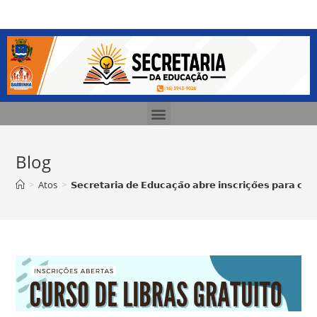
Blog
>
Atos
>
𝗦𝗲𝗰𝗿𝗲𝘁𝗮𝗿𝗶𝗮 𝗱𝗲 𝗘𝗱𝘂𝗰𝗮𝗰̧𝗮̃𝗼 𝗮𝗯𝗿𝗲 𝗶𝗻𝘀𝗰𝗿𝗶𝗰̧𝗼̃𝗲𝘀 𝗽𝗮𝗿𝗮 𝗰𝘂𝗿